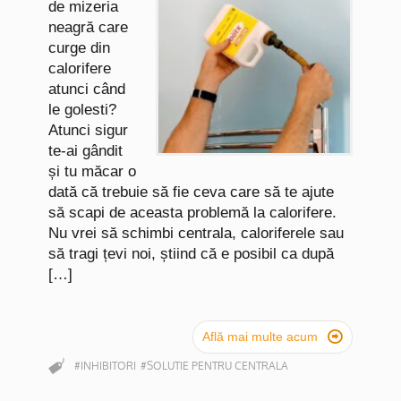
de mizeria
neagră care
curge din
calorifere
atunci când
le golesti?
Atunci sigur
te-ai gândit
și tu măcar o
dată că trebuie să fie ceva care să te ajute
să scapi de aceasta problemă la calorifere.
Nu vrei să schimbi centrala, caloriferele sau
să tragi țevi noi, știind că e posibil ca după
[…]

Află mai multe acum
#INHIBITORI
#SOLUTIE PENTRU CENTRALA