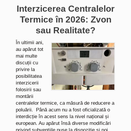
Interzicerea Centralelor
Termice în 2026: Zvon
sau Realitate?
În ultimii ani,
au apărut tot
mai multe
discuții cu
privire la
posibilitatea
interzicerii
folosirii sau
montării
centralelor termice, ca măsură de reducere a
poluării. Până acum nu a fost oficializată o
interdicție în acest sens la nivel național și
european. Au apărut însă diverse modificări
privind subvențiile puse la dispoziție și noi