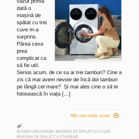
văzut prima
dată o
mașină de
spălat cu trei
cuve m-a
surprins.
Părea ceva
prea
complicat ca
să fie util.
Serios acum, de ce sa ai trei tamburi? Cine a
zis că mai avem nevoie de încă doi tamburi
pe lângă cel mare? Și mai ales cine o să le
folosească în viața […]

Află mai multe acum
#CANDY MULTIWASH
#MASINA DE SPALAT CU 3 CUVE
#MASINA DE SPALAT CU 3 TAMBURI