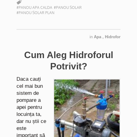
#PANOU APA CALDA
#PANOU SOLAR
#PANOU SOLAR PLAN
in
Apa
,
Hidrofor
Cum Aleg Hidroforul
Potrivit?
Daca cauți
cel mai bun
sistem de
pompare a
apei pentru
locuința ta,
dar nu știi ce
este
important să