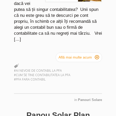
dacă vei
putea să ții singur contabilitatea? Unii spun
că nu este greu să te descurci pe cont
propriu, în schimb ce alții îți recomandă să
alegi un contabil bun sau o firmă de
contabilitate ca să nu regreți mai târziu. Vrei
[…]

Află mai multe acum
#AI NEVOIE DE CONTABIL LA PFA
#CUM SE TINE CONTABILITATEA LA PFA
#PFA FARA CONTABIL
in
Panouri Solare
Panou Solar Plan