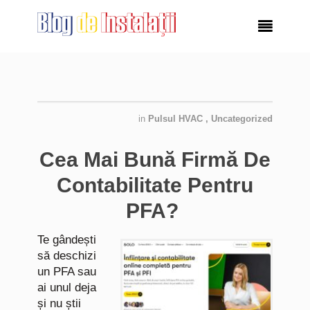

in
Pulsul HVAC
,
Uncategorized
Cea Mai Bună Firmă De
Contabilitate Pentru
PFA?
Te gândești
să deschizi
un PFA sau
ai unul deja
și nu știi