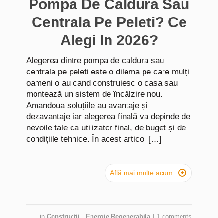
Pompa De Caldura Sau
Centrala Pe Peleti? Ce
Alegi In 2026?
Alegerea dintre pompa de caldura sau
centrala pe peleti este o dilema pe care mulți
oameni o au cand construiesc o casa sau
montează un sistem de încălzire nou.
Amandoua soluțiile au avantaje și
dezavantaje iar alegerea finală va depinde de
nevoile tale ca utilizator final, de buget și de
condițiile tehnice. În acest articol […]

Află mai multe acum
in
Constructii
,
Energie Regenerabila
|
1 comments