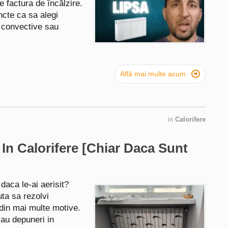
e factura de încălzire.
uncte ca sa alegi
e convective sau

Află mai multe acum
in
Calorifere
 Calorifere [Chiar Daca Sunt
daca le-ai aerisit?
uta sa rezolvi
din mai multe motive.
sau depuneri in