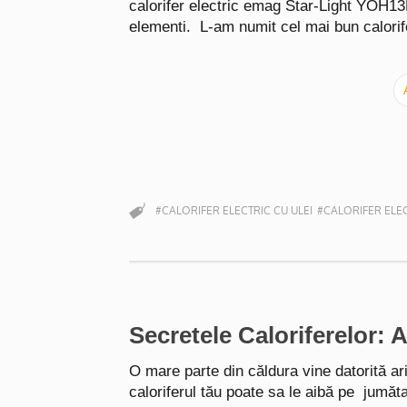
calorifer electric emag Star-Light YOH1
elementi. L-am numit cel mai bun calorif
#CALORIFER ELECTRIC CU ULEI
#CALORIFER ELEC
Secretele Caloriferelor: 
O mare parte din căldura vine datorită ari
caloriferul tău poate sa le aibă pe jumăt