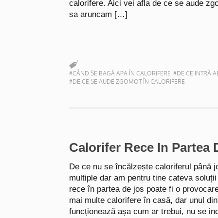
calorifere. Aici vei afla de ce se aude zg
sa aruncam […]
#CÂND SE BAGĂ APA ÎN CALORIFERE
#DE CE INTRĂ A
#DE CE SE AUDE ZGOMOT ÎN CALORIFERE
Calorifer Rece In Partea 
De ce nu se încălzește caloriferul până j
multiple dar am pentru tine cateva soluții
rece în partea de jos poate fi o provocare
mai multe calorifere în casă, dar unul din
funcționează așa cum ar trebui, nu se in