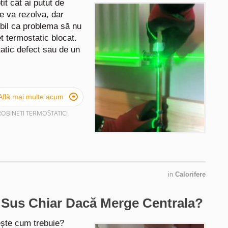
it cât ai putut de
e va rezolva, dar
ibil ca problema să nu
et termostatic blocat.
atic defect sau de un

Află mai multe acum
ROBINETI TERMOSTATICI
in
Calorifere
e Sus Chiar Dacă Merge Centrala?
ește cum trebuie?