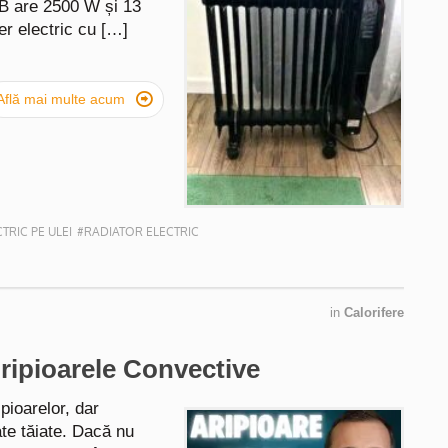
3B are 2500 W și 13
er electric cu […]

Află mai multe acum
TRIC PE ULEI
#RADIATOR ELECTRIC
in
Calorifere
Aripioarele Convective
pioarelor, dar
ate tăiate. Dacă nu