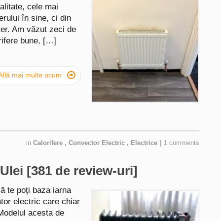
alitate, cele mai
ului în sine, ci din
tier. Am văzut zeci de
rifere bune, […]

Află mai multe acum
in
Calorifere
,
Convector Electric
,
Electrice
|
1 comments
Ulei [381 de review-uri]
să te poți baza iarna
or electric care chiar
 Modelul acesta de