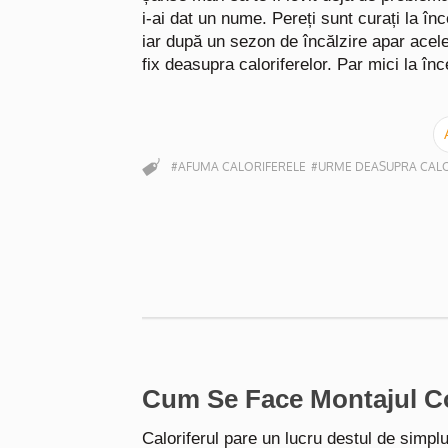
i-ai dat un nume. Pereți sunt curați la înc
iar după un sezon de încălzire apar acel
fix deasupra caloriferelor. Par mici la în
#AFUMA CALORIFERELE
#URME DEASUPRA CALO
Cum Se Face Montajul Cor
Caloriferul pare un lucru destul de simplu 