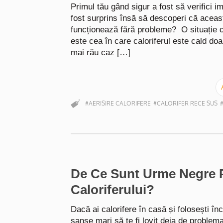
Primul tău gând sigur a fost să verifici i
fost surprins însă să descoperi că aceast
funcționează fără probleme? O situație 
este cea în care caloriferul este cald doa
mai rău caz […]
#AERISIRE CALORIFERE
#CALORIFER RECE SUS
De Ce Sunt Urme Negre 
Caloriferului?
Dacă ai calorifere în casă și folosești înc
șanse mari să te fi lovit deja de problem