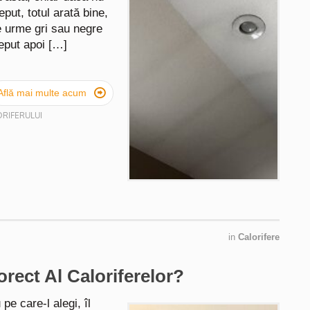
eput, totul arată bine,
e urme gri sau negre
ceput apoi […]

Află mai multe acum
RIFERULUI
in
Calorifere
ect Al Caloriferelor?
pe care-l alegi, îl