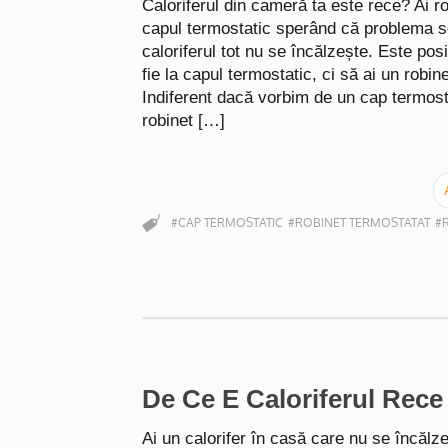
Caloriferul din cameră ta este rece? Ai rot
capul termostatic sperând că problema s
caloriferul tot nu se încălzește. Este pos
fie la capul termostatic, ci să ai un robin
Indiferent dacă vorbim de un cap termost
robinet […]
#CAP TERMOSTATIC
#ROBINET TERMOSTATAT
#
De Ce E Caloriferul Rec
Ai un calorifer în casă care nu se încălz