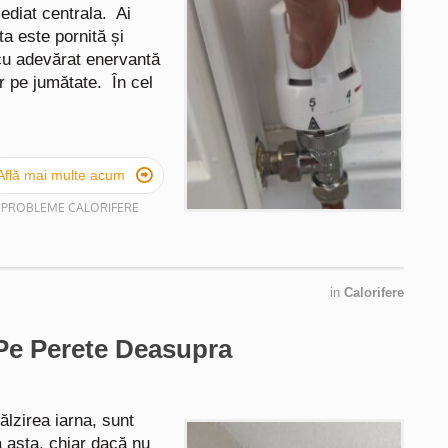
mediat centrala. Ai
a este pornită și
cu adevărat enervantă
r pe jumătate. În cel

Află mai multe acum
#PROBLEME CALORIFERE
in
Calorifere
Pe Perete Deasupra
ălzirea iarna, sunt
a asta, chiar dacă nu