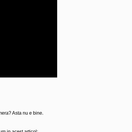
amera? Asta nu e bine.
 in acest articol: