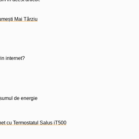
umești Mai Târziu
n internet?
onsumul de energie
net cu Termostatul Salus iT500