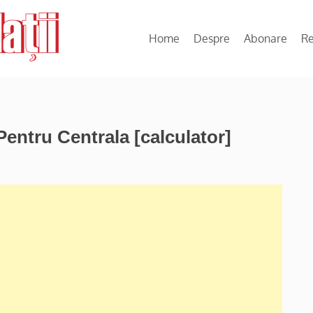
Home
Despre
Abonare
R
ntru Centrala [calculator]