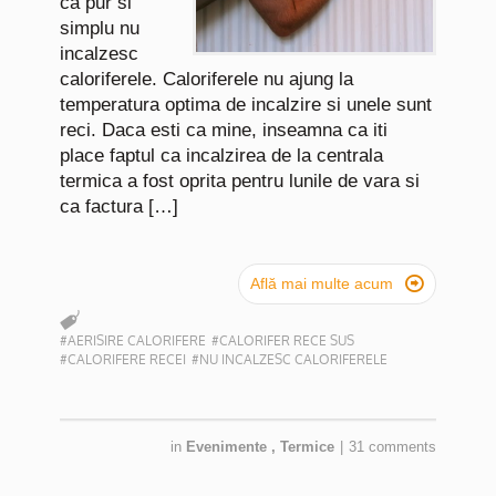
ca pur si
simplu nu
incalzesc
caloriferele. Caloriferele nu ajung la
temperatura optima de incalzire si unele sunt
reci. Daca esti ca mine, inseamna ca iti
place faptul ca incalzirea de la centrala
termica a fost oprita pentru lunile de vara si
ca factura […]

Află mai multe acum
#AERISIRE CALORIFERE
#CALORIFER RECE SUS
#CALORIFERE RECEI
#NU INCALZESC CALORIFERELE
in
Evenimente
,
Termice
|
31 comments