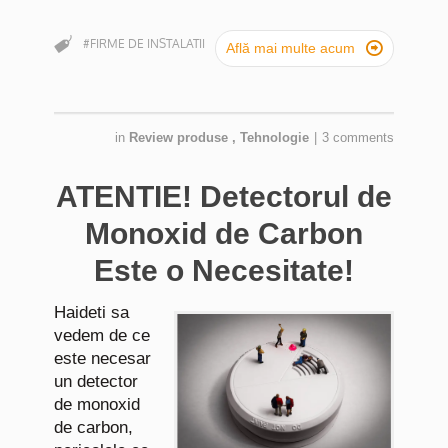
#FIRME DE INSTALATII

Află mai multe acum
in
Review produse
,
Tehnologie
|
3 comments
ATENTIE! Detectorul de
Monoxid de Carbon
Este o Necesitate!
Haideti sa
vedem de ce
este necesar
un detector
de monoxid
de carbon,