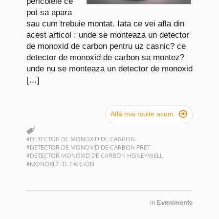
pericolele ce
pot sa apara
sau cum trebuie montat. Iata ce vei afla din
acest articol : unde se monteaza un detector
de monoxid de carbon pentru uz casnic? ce
detector de monoxid de carbon sa montez?
unde nu se monteaza un detector de monoxid
[…]

Află mai multe acum
#DETECTOR DE MONOXID DE CARBON
#DETECTOR DE MONOXID DE CARBON PRET
#DETECTOR MONOXID DE CARBON HONEYWELL
#MONOXID DE CARBON
in
Evenimente