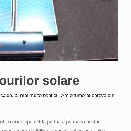
ourilor solare
 calda, ai mai multe benficii. Am enumerat cateva din
ot produce apa calda pe toata perioada anului,
ot produce in jur de 60% din necesarul de apa calda