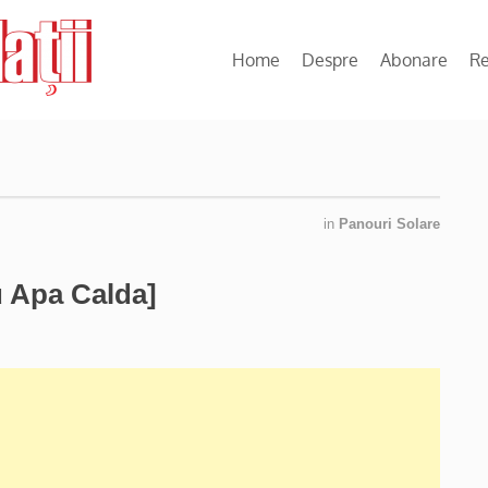
Home
Despre
Abonare
R
in
Panouri Solare
u Apa Calda]