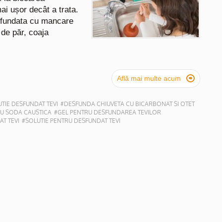
ai ușor decât a trata.
infundata cu mancare
e de păr, coaja

Află mai multe acum
TIE DESFUNDAT TEVI
#DESFUNDA CHIUVETA CU BICARBONAT SI OTET
CU SODA CAUSTICA
#GEL PENTRU DESFUNDAREA TEVILOR
T TEVI
#SOLUTIE PENTRU DESFUNDAT TEVI