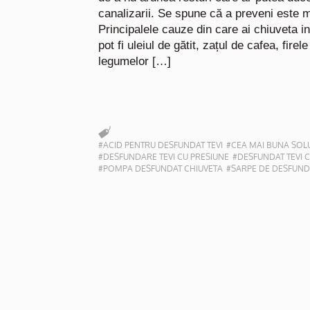
canalizarii. Se spune că a preveni este m
Principalele cauze din care ai chiuveta 
pot fi uleiul de gătit, zațul de cafea, firel
legumelor […]
#ACID PENTRU DESFUNDAT TEVI
#CEA MAI BUNA SOLU
#DESFUNDARE TEVI CU PRESIUNE
#DESFUNDAT TEVI 
#POMPA DESFUNDAT CHIUVETA
#SARPE DE DESFUNDA