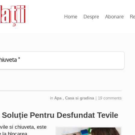
Home
Despre
Abonare
R
hiuveta "
in
Apa
,
Casa si gradina
|
19 comments
Soluție Pentru Desfundat Tevile
ile si chiuveta, este
e la blocarea