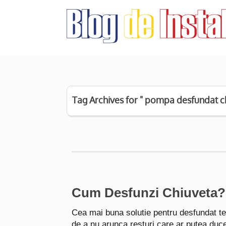
Tag Archives for " pompa desfundat c
Cum Desfunzi Chiuveta? 
Cea mai buna solutie pentru desfundat tev
de a nu arunca resturi care ar putea duc