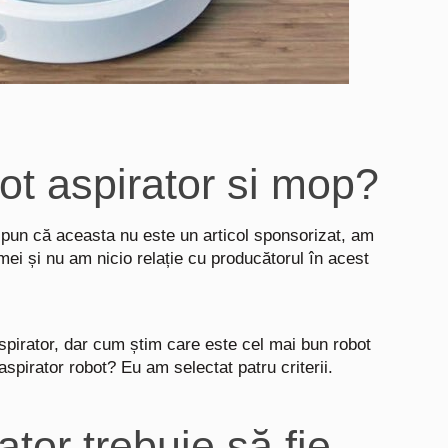
ot aspirator si mop?
i spun că aceasta nu este un articol sponsorizat,
am
mei și nu am nicio relație cu producătorul în acest
spirator, dar cum știm care este cel mai bun robot
spirator robot? Eu am selectat patru criterii.
ator trebuie să fie