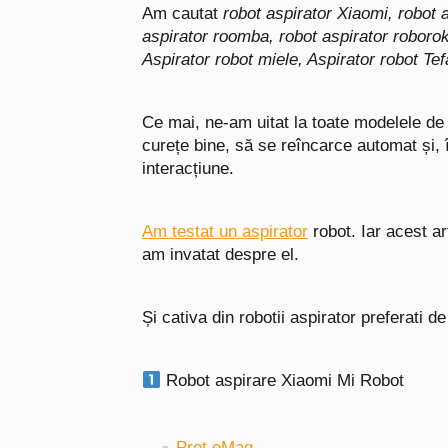
Am cautat
robot aspirator Xiaomi,
robot 
aspirator roomba,
robot aspirator roboro
Aspirator robot miele,
Aspirator robot Tef
Ce mai, ne-am uitat la toate modelele de 
curețe bine, să se reîncarce automat și, î
interacțiune.
Am testat un aspirator
robot.
Iar acest ar
am invatat despre el.
Și cativa din robotii aspirator preferati d
Robot aspirare Xiaomi Mi Robot
Pret eMag