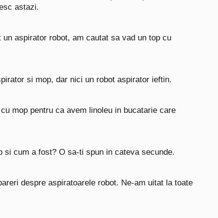
esc astazi.
t un aspirator robot, am cautat sa vad un top cu
rator si mop, dar nici un robot aspirator ieftin.
r cu mop pentru ca avem linoleu in bucatarie care
op si cum a fost? O sa-ti spun in cateva secunde.
areri despre aspiratoarele robot.
Ne-am uitat la toate