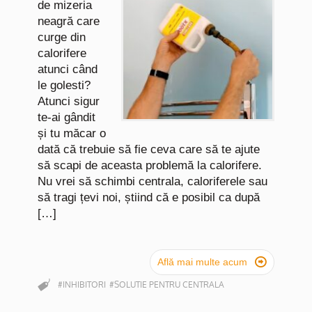
de mizeria
neagră care
curge din
calorifere
atunci când
le golesti?
Atunci sigur
te-ai gândit
și tu măcar o
dată că trebuie să fie ceva care să te ajute
să scapi de aceasta problemă la calorifere.
Nu vrei să schimbi centrala, caloriferele sau
să tragi țevi noi, știind că e posibil ca după
[…]

Află mai multe acum
#INHIBITORI
#SOLUTIE PENTRU CENTRALA