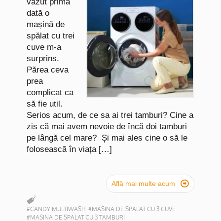
văzut prima
dată o
mașină de
spălat cu trei
cuve m-a
surprins.
Părea ceva
prea
complicat ca
să fie util.
Serios acum, de ce sa ai trei tamburi? Cine a
zis că mai avem nevoie de încă doi tamburi
pe lângă cel mare? Și mai ales cine o să le
folosească în viața […]

Află mai multe acum
#CANDY MULTIWASH
#MASINA DE SPALAT CU 3 CUVE
#MASINA DE SPALAT CU 3 TAMBURI