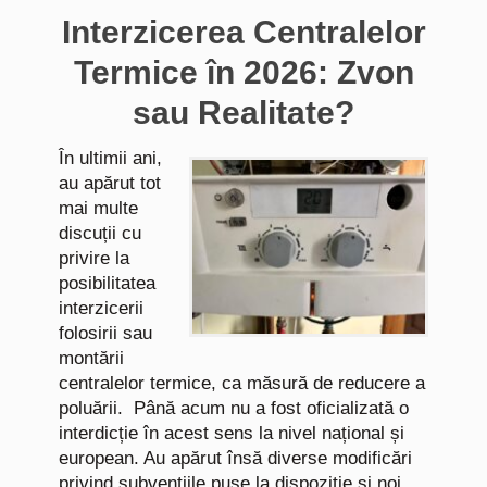
Interzicerea Centralelor
Termice în 2026: Zvon
sau Realitate?
În ultimii ani,
au apărut tot
mai multe
discuții cu
privire la
posibilitatea
interzicerii
folosirii sau
montării
centralelor termice, ca măsură de reducere a
poluării. Până acum nu a fost oficializată o
interdicție în acest sens la nivel național și
european. Au apărut însă diverse modificări
privind subvențiile puse la dispoziție și noi