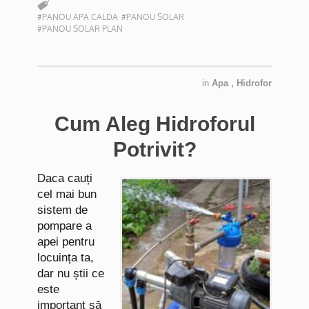
#PANOU APA CALDA
#PANOU SOLAR
#PANOU SOLAR PLAN
in
Apa
,
Hidrofor
Cum Aleg Hidroforul
Potrivit?
Daca cauți
cel mai bun
sistem de
pompare a
apei pentru
locuința ta,
dar nu știi ce
este
important să