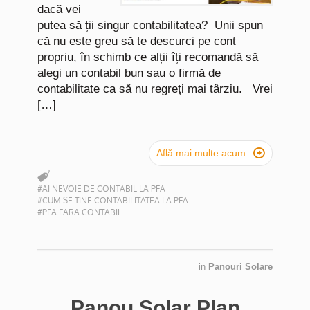
dacă vei
putea să ții singur contabilitatea? Unii spun
că nu este greu să te descurci pe cont
propriu, în schimb ce alții îți recomandă să
alegi un contabil bun sau o firmă de
contabilitate ca să nu regreți mai târziu. Vrei
[…]

Află mai multe acum
#AI NEVOIE DE CONTABIL LA PFA
#CUM SE TINE CONTABILITATEA LA PFA
#PFA FARA CONTABIL
in
Panouri Solare
Panou Solar Plan