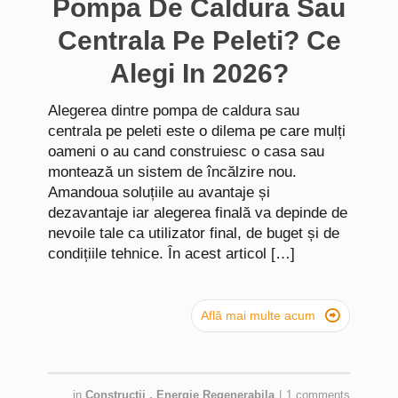
Pompa De Caldura Sau
Centrala Pe Peleti? Ce
Alegi In 2026?
Alegerea dintre pompa de caldura sau
centrala pe peleti este o dilema pe care mulți
oameni o au cand construiesc o casa sau
montează un sistem de încălzire nou.
Amandoua soluțiile au avantaje și
dezavantaje iar alegerea finală va depinde de
nevoile tale ca utilizator final, de buget și de
condițiile tehnice. În acest articol […]

Află mai multe acum
in
Constructii
,
Energie Regenerabila
|
1 comments