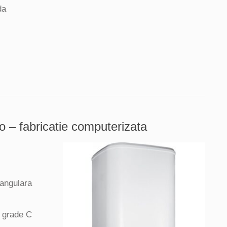
da
ro – fabricatie computerizata
tangulara
0 grade C