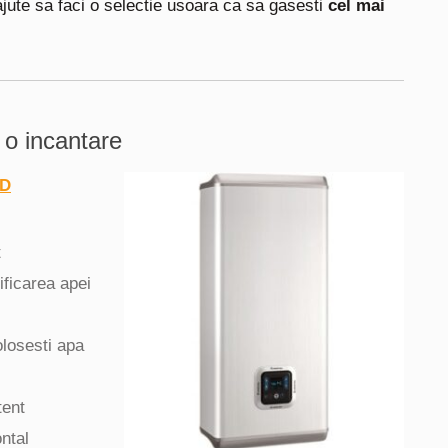
ajute sa faci o selectie usoara ca sa gasesti
cel mai
– o incantare
CD
t
ificarea apei
losesti apa
tent
ontal