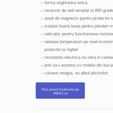
forma unghiulara unica
rezervor de otel emailat la 850 grad
anod de magneziu pentru protectie l
izolatie foarte buna pentru pierderi 
indicator pentru functionarea reziste
setarea temperaturii pe mod econom
protectie la inghet
rezistenta electrica nu intra in conta
poti sa-l asortezi cu mobila din buca
culoare neagra, nu albul plictisitor
Vezi pretul boilerului pe
eMAG.ro