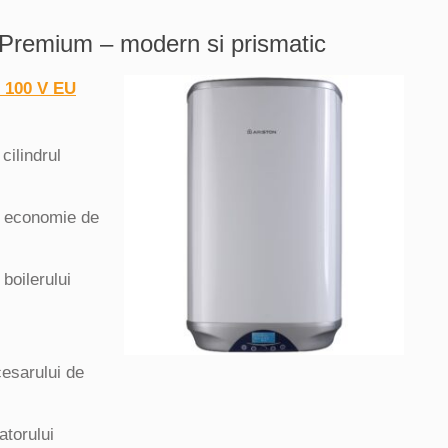
e Premium – modern si prismatic
m 100 V EU
cilindrul
si economie de
boilerului
esarului de
atorului