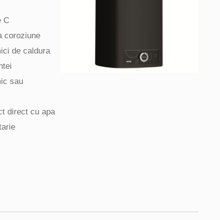
e C
a coroziune
mici de caldura
ntei
ic sau
ct direct cu apa
tarie