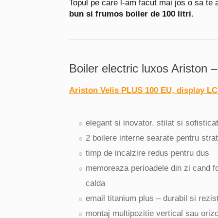
Topul pe care l-am facut mai jos o sa te 
bun si frumos boiler de 100 litri
.
Boiler electric luxos Ariston 
Ariston Velis PLUS 100 EU, display L
elegant si inovator, stilat si sofistica
2 boilere interne searate pentru strat
timp de incalzire redus pentru dus
memoreaza perioadele din zi cand fo
calda
email titanium plus – durabil si rezis
montaj multipozitie vertical sau oriz