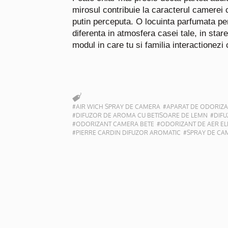
mirosul contribuie la caracterul camerei
putin perceputa. O locuinta parfumata pe
diferenta in atmosfera casei tale, in starea
modul in care tu si familia interactionezi
#AIR WICH SPRAY DE CAMERA
#APARAT DE ODORIZ
#DIFUZOR DE AROMA CU BETISOARE DE LEMN
#DIF
#ODORIZANT CAMERA BETE
#ODORIZANT DE AER EL
#PIERRE CARDIN DIFUZOR AROMATIC
#SPRAY DE CA