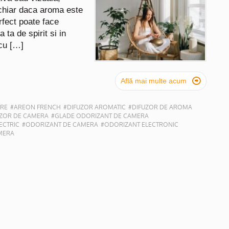
 chiar daca aroma este
rfect poate face
 ta de spirit si in
 cu […]

Află mai multe acum
ARE
#AREON FRENCH
#DIFUZOR AROMATIC
#DIFUZOR DE AROMA
UZOR DE CAMERA
#GLADE ODORIZANT DE CAMERA
ECTRIC
#ODORIZANT DE CAMERA
#ODORIZANT ELECTRONIC
MERA