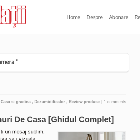
Home
Despre
Abonare
R
amera "
n
Casa si gradina
,
Dezumidificator
,
Review produse
|
1 comments
uri De Casa [Ghidul Complet]
ti un mesaj sublim.
iva sau vizuala,