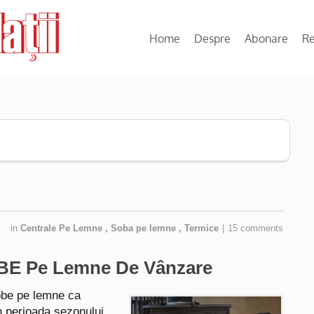
Home
Despre
Abonare
R
in
Centrale Pe Lemne
,
Soba pe lemne
,
Termice
|
15 comments
OBE Pe Lemne De Vânzare
obe pe lemne ca
în perioada sezonului