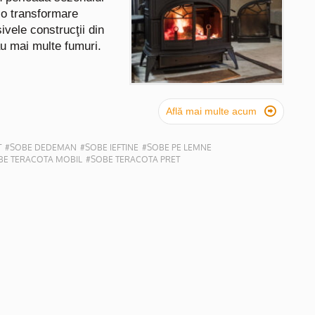
 o transformare
ivele construcţii din
u mai multe fumuri.

Află mai multe acum
T
#SOBE DEDEMAN
#SOBE IEFTINE
#SOBE PE LEMNE
BE TERACOTA MOBIL
#SOBE TERACOTA PRET