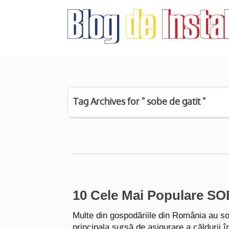
Tag Archives for " sobe de gatit "
10 Cele Mai Populare S
Multe din gospodăriile din România au s
principala sursă de asigurare a căldurii 