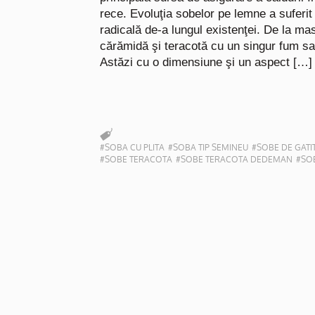
rece. Evoluţia sobelor pe lemne a suferit
radicală de-a lungul existenţei. De la mas
cărămidă şi teracotă cu un singur fum sa
Astăzi cu o dimensiune şi un aspect […]
#SOBA CU PLITA
#SOBA TIP SEMINEU
#SOBE DE GATI
#SOBE TERACOTA
#SOBE TERACOTA DEDEMAN
#SO