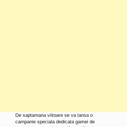
De saptamana viitoare se va lansa o
campanie speciala dedicata gamei de