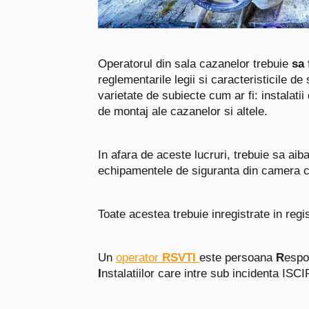
Operatorul din sala cazanelor trebuie
sa 
reglementarile legii si caracteristicile d
varietate de subiecte cum ar fi: instalatii 
de montaj ale cazanelor si altele.
In afara de aceste lucruri, trebuie sa aib
echipamentele de siguranta din camera ce
Toate acestea trebuie inregistrate in regis
Un
o
perator
RSVTI
este persoana
R
espo
I
nstalatiilor care intre sub incidenta ISCI