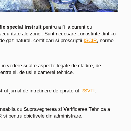
fie special instruit
pentru a fi la curent cu
e securitate ale zonei. Sunt necesare cunostinte dintr-o
de gaz natural, certificari si prescriptii
ISCIR
, norme
a in vedere si alte aspecte legate de cladire, de
ntralei, de usile camerei tehnice.
trul jurnal de intretinere de opratorul
RSVTI
.
nsabila cu
S
upravegherea si
V
erificarea
T
ehnica a
R si pentru obictivele din administrare.