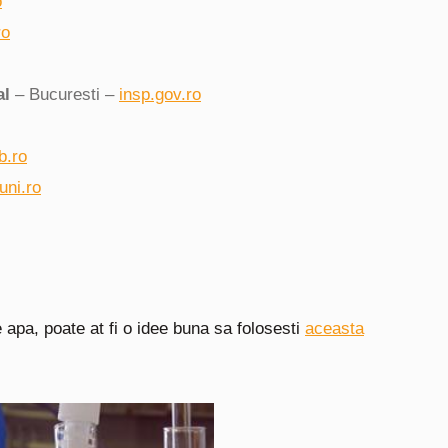
o
ro
al
– Bucuresti –
insp.gov.ro
b.ro
uni.ro
 apa, poate at fi o idee buna sa folosesti
aceasta