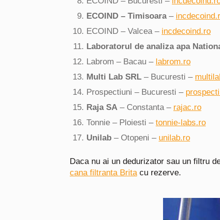
ECOIND – Bucuresti –
incdecoind.r
ECOIND
– Timisoara
–
incdecoind.
ECOIND
– Valcea –
incdecoind.ro
Laboratorul de analiza apa
Nation
Labrom
– Bacau –
labrom.ro
Multi
Lab SRL
– Bucuresti –
multila
Prospectiuni
– Bucuresti –
prospecti
Raja
SA
– Constanta –
rajac.ro
Tonnie
– Ploiesti –
tonnie-labs.ro
Unilab
– Otopeni –
unilab.ro
Daca nu ai un dedurizator sau un filtru de
cana filtranta Brita
cu rezerve.