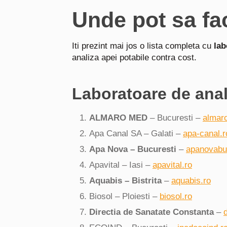
Unde pot sa fa
Iti prezint mai jos o lista completa cu
lab
analiza apei potabile contra cost.
Laboratoare de anal
ALMARO MED
– Bucuresti –
almar
Apa Canal SA – Galati –
apa-canal.r
Apa Nova – Bucuresti
–
apanovabuc
Apavital – Iasi –
apavital.ro
Aquabis – Bistrita
–
aquabis.ro
Biosol
– Ploiesti –
biosol.ro
Directia
de Sanatate Constanta
–