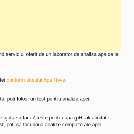
ind serviciul oferit de un laborator de analiza apa de la
 lei
conform siteului Apa Nova
.
a, poti folosi un test pentru analiza apei.
e ajuta sa faci 7 teste pentru apa (pH, alcalinitate,
n test, poti sa faci doua analize complete ale apei.