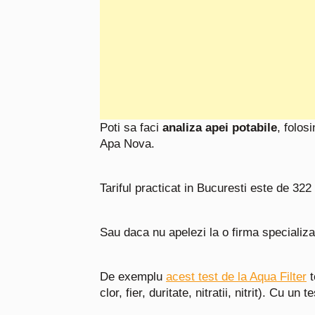
Poti sa faci
analiza apei potabile
, folos
Apa Nova.
Tariful practicat in Bucuresti este de 322
Sau daca nu apelezi la o firma specializat
De exemplu
acest test de la Aqua Filter
t
clor, fier, duritate, nitratii, nitrit). Cu u