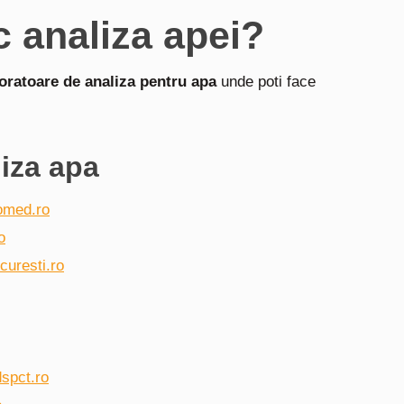
c analiza apei?
oratoare de analiza pentru apa
unde poti face
iza apa
omed.ro
o
uresti.ro
dspct.ro