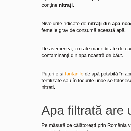
conține
nitrați
.
Nivelurile ridicate de
nitrați din apa no
femeile gravide consumă această apă.
De asemenea, cu rate mai ridicate de canc
contaminanți din apa noastră de băut.
Puțurile si
fantanile
de apă potabilă în ap
fertilizate sau în locurile unde se folose
nitrați.
Apa filtrată are 
Pe măsură ce călătorești prin România ve