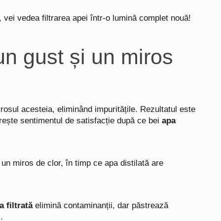
ol, vei vedea filtrarea apei într-o lumină complet nouă!
 un gust și un miros
osul acesteia, eliminând impuritățile. Rezultatul este
rește sentimentul de satisfacție după ce bei
apa
 un miros de clor, în timp ce apa distilată are
 filtrată
elimină contaminanții, dar păstrează
i.