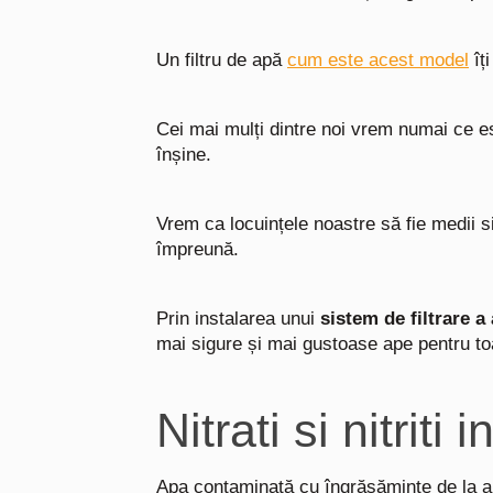
Un filtru de apă
cum este acest model
îți
Cei mai mulți dintre noi vrem numai ce es
înșine.
Vrem ca locuințele noastre să fie medii s
împreună.
Prin instalarea unui
sistem de filtrare a
mai sigure și mai gustoase ape pentru toat
Nitrati si nitriti
Apa contaminată cu îngrășăminte de la an