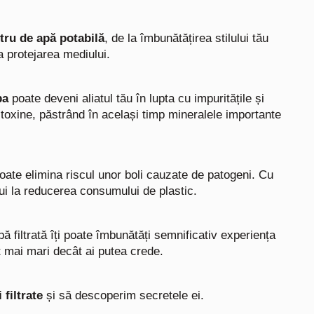
ltru de apă potabilă
, de la îmbunătățirea stilului tău
la protejarea mediului.
pa
poate deveni aliatul tău în lupta cu impuritățile și
e toxine, păstrând în același timp mineralele importante
ate elimina riscul unor boli cauzate de patogeni. Cu
ibui la reducerea consumului de plastic.
pă filtrată îți poate îmbunătăți semnificativ experiența
nt mai mari decât ai putea crede.
 filtrate
și să descoperim secretele ei.