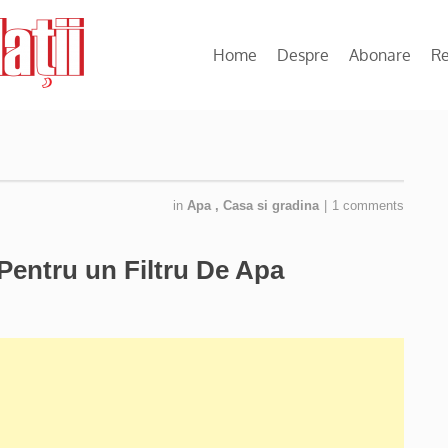
Home
Despre
Abonare
R
in
Apa
,
Casa si gradina
|
1 comments
 Pentru un Filtru De Apa