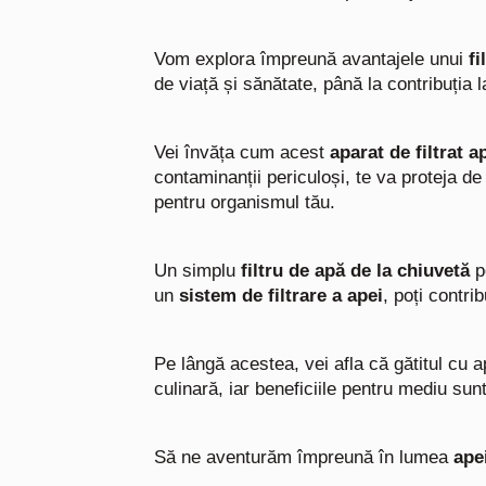
Vom explora împreună avantajele unui
fi
de viață și sănătate, până la contribuția 
Vei învăța cum acest
aparat de filtrat a
contaminanții periculoși, te va proteja d
pentru organismul tău.
Un simplu
filtru de apă de la chiuvetă
po
un
sistem de filtrare a apei
, poți contr
Pe lângă acestea, vei afla că gătitul cu a
culinară, iar beneficiile pentru mediu su
Să ne aventurăm împreună în lumea
apei