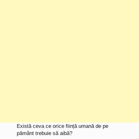
Există ceva ce orice ființă umană de pe
pământ trebuie să aibă?