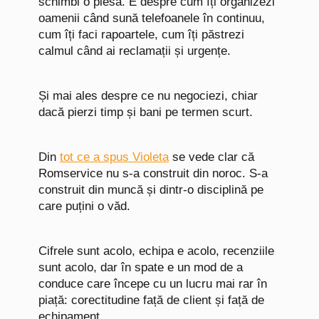
schimbi o piesă. E despre cum îți organizezi
oamenii când sună telefoanele în continuu,
cum îți faci rapoartele, cum îți păstrezi
calmul când ai reclamații și urgențe.
Și mai ales despre ce nu negociezi, chiar
dacă pierzi timp și bani pe termen scurt.
Din
tot ce a spus Violeta
se vede clar că
Romservice nu s-a construit din noroc. S-a
construit din muncă și dintr-o disciplină pe
care puțini o văd.
Cifrele sunt acolo, echipa e acolo, recenziile
sunt acolo, dar în spate e un mod de a
conduce care începe cu un lucru mai rar în
piață: corectitudine față de client și față de
echipament.