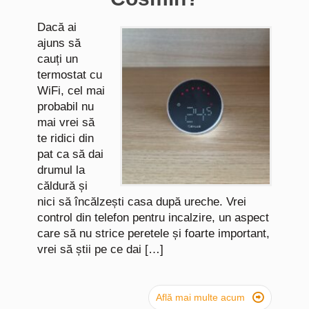
Dacă ai
ajuns să
cauți un
termostat cu
WiFi, cel mai
probabil nu
mai vrei să
te ridici din
pat ca să dai
drumul la
căldură și
nici să încălzești casa după ureche. Vrei
control din telefon pentru incalzire, un aspect
care să nu strice peretele și foarte important,
vrei să știi pe ce dai […]

Află mai multe acum