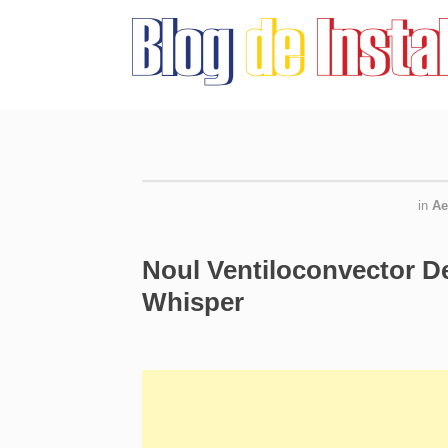
in
Ae
Noul Ventiloconvector D
Whisper