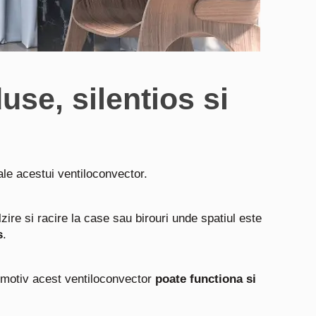
se, silentios si
 ale acestui ventiloconvector.
zire si racire la case sau birouri unde spatiul este
s
.
 motiv acest ventiloconvector
poate functiona si