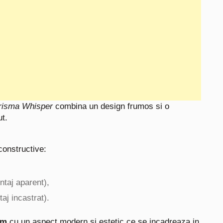
isma Whisper
combina un design frumos si o
t.
constructive:
taj aparent),
aj incastrat).
mm
cu un aspect modern si estetic ce se incadreaza in