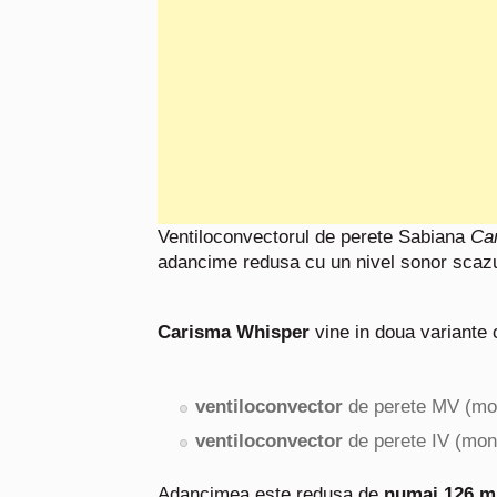
Ventiloconvectorul de perete Sabiana
Car
adancime redusa cu un nivel sonor scazu
Carisma Whisper
vine in doua variante 
ventiloconvector
de perete MV (mon
ventiloconvector
de perete IV (mont
Adancimea este redusa de
numai 126 