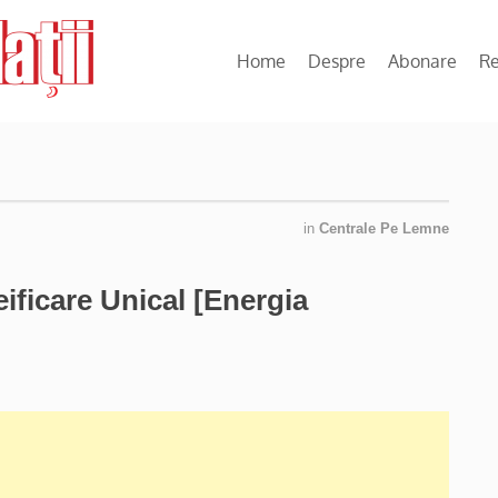
Home
Despre
Abonare
R
in
Centrale Pe Lemne
ficare Unical [Energia