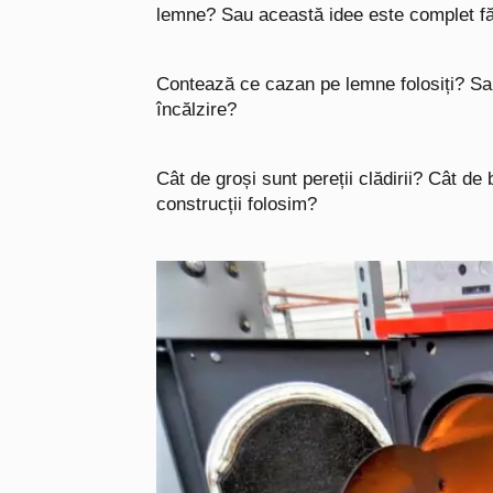
lemne? Sau această idee este complet f
Contează ce cazan pe lemne folosiți? S
încălzire?
Cât de groși sunt pereții clădirii? Cât d
construcții folosim?