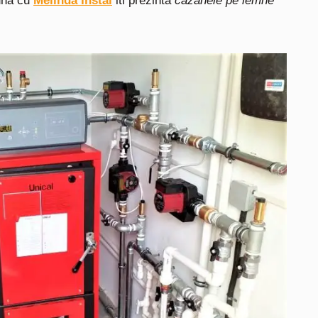
una cu
Melinda Instal
iti prezinta
cazanele pe lemne