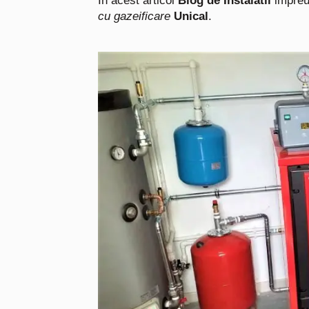
In acest articol
Blog de Instalatii
impre
cu gazeificare
Unical
.