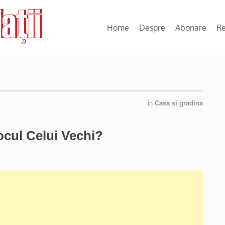
Home
Despre
Abonare
R
in
Casa si gradina
cul Celui Vechi?