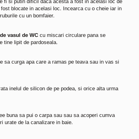
i si putin dificil daca acesta a fost in acelasi loc de
 fost blocate in acelasi loc. Incearca cu o cheie iar in
uruburile cu un bomfaier.
 de vasul de WC
cu miscari circulare pana se
e tine lipit de pardoseala.
te sa curga apa care a ramas pe teava sau in vas si
rata inelul de silicon de pe podea, si orice alta urma
dee buna sa pui o carpa sau sau sa acoperi cumva
i urate de la canalizare in baie.