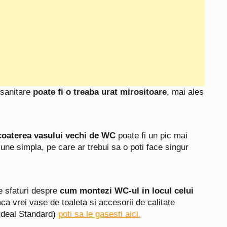
 sanitare
poate fi o treaba urat mirositoare
, mai ales
coaterea vasului vechi de WC
poate fi un pic mai
une simpla, pe care ar trebui sa o poti face singur
e sfaturi despre
cum montezi WC-ul in locul celui
aca vrei vase de toaleta si accesorii de calitate
 Ideal Standard)
poti sa le gasesti aici.