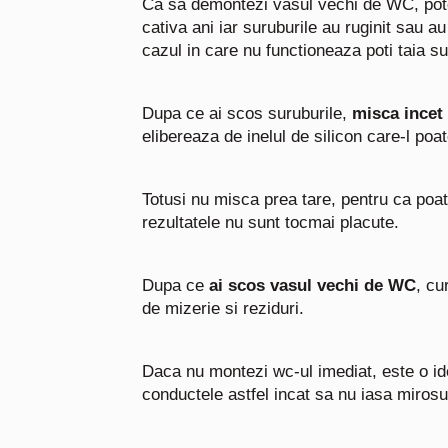
Ca sa demontezi vasul vechi de WC, pote f
cativa ani iar suruburile au ruginit sau au
cazul in care nu functioneaza poti taia s
Dupa ce ai scos suruburile,
misca incet
elibereaza de inelul de silicon care-l poat
Totusi nu misca prea tare, pentru ca poa
rezultatele nu sunt tocmai placute.
Dupa ce
ai scos vasul vechi de WC
, cu
de mizerie si reziduri.
Daca nu montezi wc-ul imediat, este o i
conductele astfel incat sa nu iasa mirosur