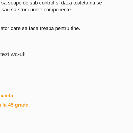
ot sa scape de sub control si daca toaleta nu se
i sau sa strici unele componente.
ator care sa faca treaba pentru tine.
tezi wc-ul:
oaleta
 la 45 grade