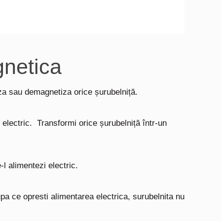
gnetica
za sau demagnetiza orice șurubelniță.
t electric.
Transformi orice șurubelniță într-un
e-l alimentezi electric.
upa ce opresti alimentarea electrica, surubelnita nu