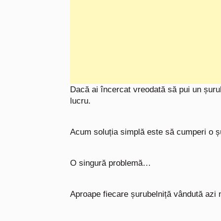
Dacă ai încercat vreodată să pui un șurub
lucru.
Acum soluția simplă este să cumperi o ș
O singură problemă…
Aproape fiecare șurubelniță vândută azi 