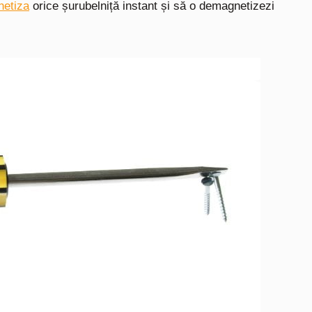
netiza
orice șurubelniță instant
și să o demagnetizezi