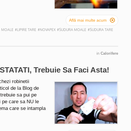

Află mai multe acum
E MOALE
#LIPIRE TARE
#NOVAPEX
#SUDURA MOALE
#SUDURA TARE
in
Calorifere
TATATI, Trebuie Sa Faci Asta!
chezi robinetii
ticol de la Blog de
 trebuie sa pui pe
ri pe care sa NU le
lema care se intampla