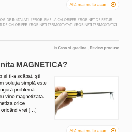

Află mai multe acum
OG DE INSTALATII
#PROBLEME LA CALORIFER
#ROBINET DE RETUR
I DE CALORIFER
#ROBINETI TERMOSTATATI
#ROBINETI TERMOSTATICI
in
Casa si gradina
,
Review produse
lnita MAGNETICA?
și ti-a scăpat, știi
um soluția simplă este
singură problemă…
nu vine magnetizata.
netiza orice
 oricând vrei […]

Află mai multe acum