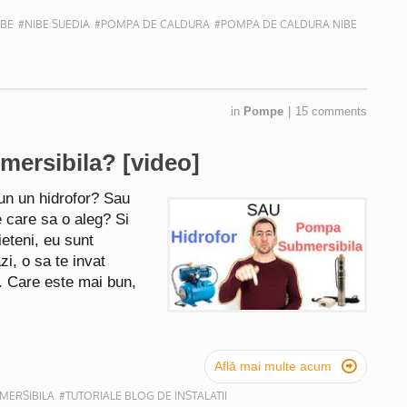
IBE
#NIBE SUEDIA
#POMPA DE CALDURA
#POMPA DE CALDURA NIBE
in
Pompe
|
15 comments
ersibila? [video]
bun un hidrofor? Sau
 care sa o aleg? Si
ieteni, eu sunt
zi, o sa te invat
. Care este mai bun,

Află mai multe acum
MERSIBILA
#TUTORIALE BLOG DE INSTALATII