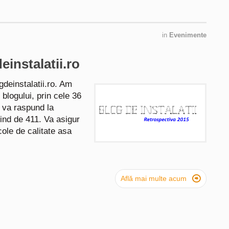
in
Evenimente
instalatii.ro
gdeinstalatii.ro. Am
 blogului, prin cele 36
a va raspund la
iind de 411. Va asigur
cole de calitate asa

Află mai multe acum