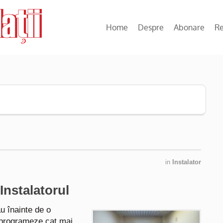
Home
Despre
Abonare
R
in
Instalator
Instalatorul
u înainte de o
e programeze cat mai