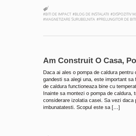
#BITI DE IMPACT
#BLOG DE INSTALATII
#DISPOZITIV 
#MAGNETIZARE SURUBELNITA
#PRELUNGITOR DE BITI
Am Construit O Casa, P
Daca ai ales o pompa de caldura pentru c
gandesti sa alegi una, este important sa 
de caldura functioneaza bine cu temperat
Inainte sa montezi o pompa de caldura, tr
considerare izolatia casei. Sa vezi daca 
imbunatatesti. Scopul este sa […]