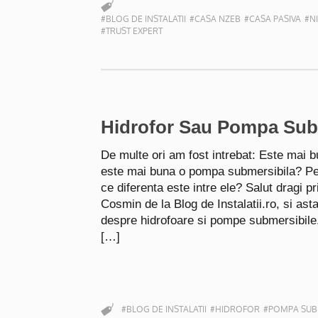
#BLOG DE INSTALATII
#CASA NZEB
#CASA PASIVA
#N
#TRUST EXPERT
Hidrofor Sau Pompa Subm
De multe ori am fost intrebat: Este mai 
este mai buna o pompa submersibila? Pe
ce diferenta este intre ele? Salut dragi pr
Cosmin de la Blog de Instalatii.ro, si asta
despre hidrofoare si pompe submersibile
[…]
#BLOG DE INSTALATII
#HIDROFOR
#POMPA SUB