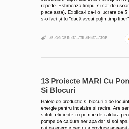
repede. Estimeaza timpul si cat de usoara
place asta). Explica-i ca-i o lucrare de 5
s-o faci și tu ”dacă aveai puțin timp libe
#BLOG DE INSTALATII
#INSTALATOR
13 Proiecte MARI Cu Pom
Si Blocuri
Halele de productie si blocurile de locui
energie pentru incalzire si racire. Are s
solutii eficiente cu pompe de caldura pen
pompe de caldura aer apa dar si sol ap
putina energie pentru a produce aceeasi 