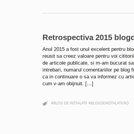
Retrospectiva 2015 blogde
Anul 2015 a fost unul excelent pentru blo
reusit sa creez valoare pentru voi cititorii
de articole publicate, si m-am bucurat s
intrebari, numarul comentariilor pe blog f
ca in continuare o sa va informez cu arti
cum v-am obijnuit. […]
#BLOG DE INSTALATII
#BLOGDEINSTALATII.RO