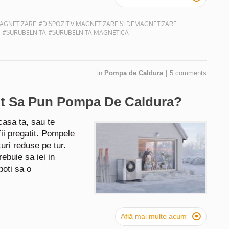
MAGNETIZARE
#DISPOZITIV MAGNETIZARE SI DEMAGNETIZARE
#SURUBELNITA
#SURUBELNITA MAGNETICA
in
Pompa de Caldura
|
5 comments
ot Sa Pun Pompa De Caldura?
asa ta, sau te
fii pregatit. Pompele
uri reduse pe tur.
ebuie sa iei in
poti sa o

Află mai multe acum