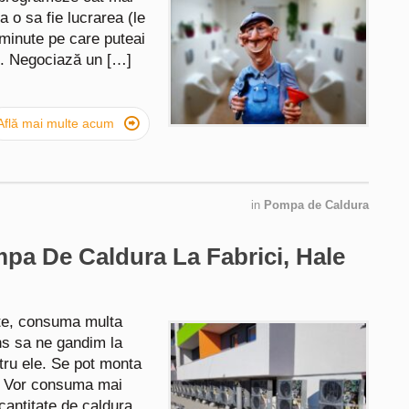
 o sa fie lucrarea (le
 minute pe care puteai
r”. Negociază un […]

Află mai multe acum
in
Pompa de Caldura
pa De Caldura La Fabrici, Hale
nte, consuma multa
ens sa ne gandim la
tru ele. Se pot monta
a. Vor consuma mai
cantitate de caldura