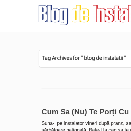
Tag Archives for " blog de instalatii "
Cum Sa (Nu) Te Porți Cu 
Suna-l pe instalator vineri după pranz, sa
sărbătoare națională. Bate-l la cap sa t