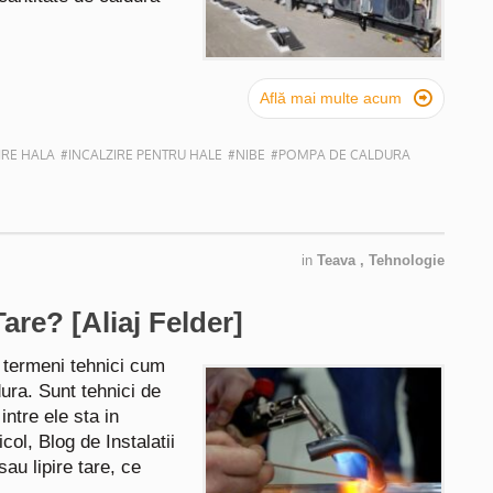

Află mai multe acum
IRE HALA
#INCALZIRE PENTRU HALE
#NIBE
#POMPA DE CALDURA
in
Teava
,
Tehnologie
are? [Aliaj Felder]
 termeni tehnici cum
dura. Sunt tehnici de
intre ele sta in
icol, Blog de Instalatii
sau lipire tare, ce