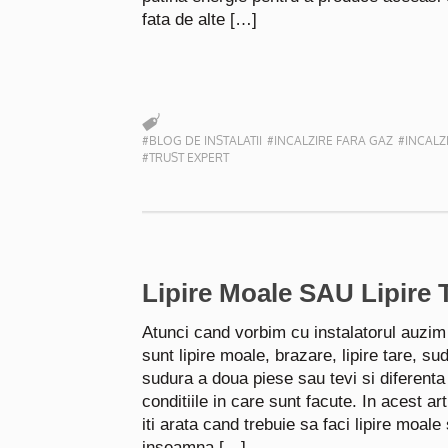
fata de alte […]
#BLOG DE INSTALATII
#INCALZIRE FARA GAZ
#INCALZ
#TRUST EXPERT
Lipire Moale SAU Lipire T
Atunci cand vorbim cu instalatorul auzim
sunt lipire moale, brazare, lipire tare, su
sudura a doua piese sau tevi si diferenta 
conditiile in care sunt facute. In acest art
iti arata cand trebuie sa faci lipire moale 
inseamna […]