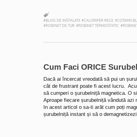
#BLOG DE INSTALATII
#CALORIFER RECE
#COSMIN BL
#ROBINET DE TUR
#ROBINET TERMOSTATIC
#ROBINET
Cum Faci ORICE Surube
Dacă ai încercat vreodată să pui un șurub 
cât de frustrant poate fi acest lucru. Ac
să cumperi o șurubelniță magnetica. O 
Aproape fiecare șurubelniță vândută azi 
In acest articol o sa-ti arăt cum poți mag
șurubelniță instant și să o demagnetizezi