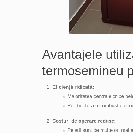
Avantajele utiliz
termosemineu p
Eficiență ridicată:
Majoritatea centralelor pe pel
Peleții oferă o combustie co
Costuri de operare reduse:
Peleții sunt de multe ori mai 