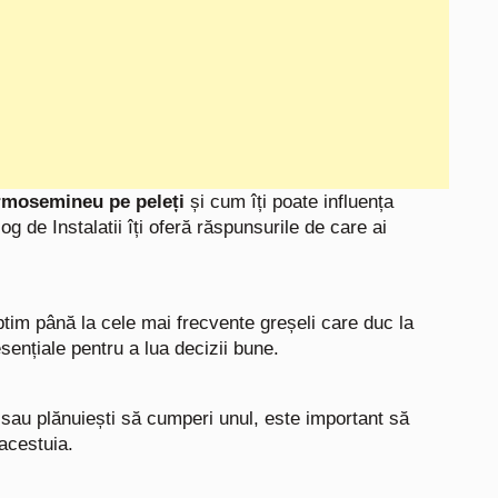
rmosemineu pe peleți
și cum îți poate influența
log de Instalatii îți oferă răspunsurile de care ai
tim până la cele mai frecvente greșeli care duc la
esențiale pentru a lua decizii bune.
 sau plănuiești să cumperi unul, este important să
 acestuia.