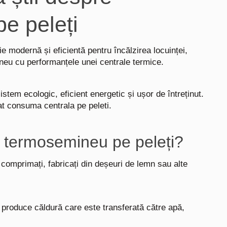
e peleți
ie modernă și eficientă pentru încălzirea locuinței,
neu cu performanțele unei centrale termice.
istem ecologic, eficient energetic și ușor de întreținut.
at consuma centrala pe peleti.
 termosemineu pe peleți?
comprimați, fabricați din deșeuri de lemn sau alte
produce căldură care este transferată către apă,