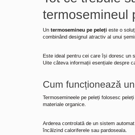
termosemineul p
Un
termosemineu pe peleți
este o soluț
combinând designul atractiv al unui șemi
Este ideal pentru cei care își doresc un s
Uite câteva informații esențiale despre c
Cum funcționează un
Termosemineele pe peleți folosesc peleți 
materiale organice.
Arderea controlată de un sistem automat 
încălzind caloriferele sau pardoseala.