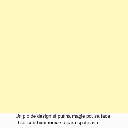
Un pic de design si putina magie pot sa faca
chiar si
o baie mica
sa para spatioasa.