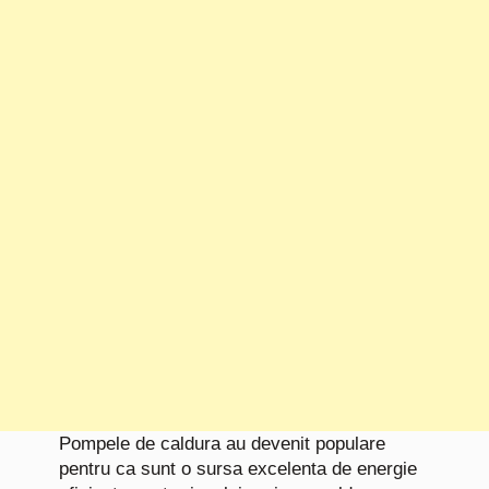
Pompele de caldura au devenit populare
pentru ca sunt o sursa excelenta de energie