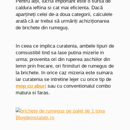
Pentru alții, lucrul important este o sursa de
caldura ieftina si cat mai eficienta. Dacă
aparțineți celei de-a doua categorii, calculele
arată că ar trebui să urmăriți achiziționarea
de brichete din rumeguș.
In ceea ce implica curatenia, ambele tipuri de
comsustibil tind sa lase putina mizerie in
urma; provenita ori din ruperea aschiilor din
lemn prin frecare, ori firimituri de rumegus de
la brichete. In orice caz mizeria este sumara
iar curatenia se intretine lejer cu orice tip de
mop cu aburi
sau cu conventionalul combo
matura si faras.