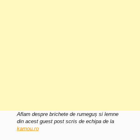
Aflam despre brichete de rumeguș si lemne
din acest guest post scris de echipa de la
kamou.ro