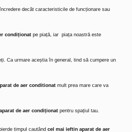
ncredere decât caracteristicile de funcționare sau
er condiționat
pe piață, iar piața noastră este
nți. Ca urmare aceștia în general, tind să cumpere un
parat de aer conditionat
mult prea mare care va
aparat de aer condiționat
pentru spațiul tau.
 pierde timpul cautând
cel mai ieftin aparat de aer