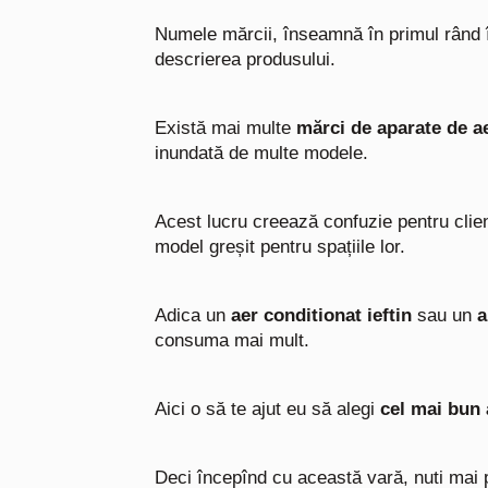
Numele mărcii, înseamnă în primul rând î
descrierea produsului.
Există mai multe
mărci de aparate de a
inundată de multe modele.
Acest lucru creează confuzie pentru clie
model greșit pentru spațiile lor.
Adica un
aer conditionat ieftin
sau un
a
consuma mai mult.
Aici o să te ajut eu să alegi
cel mai bun 
Deci începînd cu această vară, nuti mai