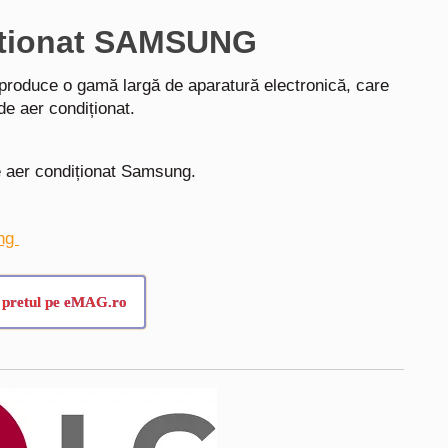
ditionat SAMSUNG
produce o gamă largă de aparatură electronică, care
de aer condiționat.
e aer condiționat Samsung.
ung
 pretul pe eMAG.ro