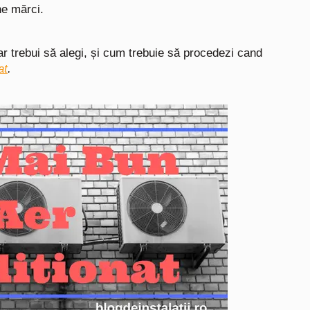
ne mărci.
 ar trebui să alegi, și cum trebuie să procedezi cand
at
.