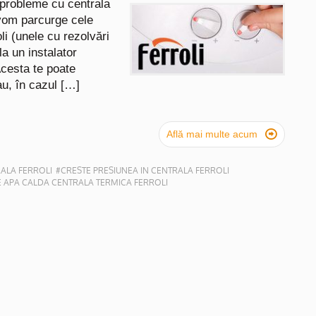
 probleme cu centrala
l vom parcurge cele
i (unele cu rezolvări
la un instalator
Acesta te poate
au, în cazul […]

Află mai multe acum
ALA FERROLI
#CRESTE PRESIUNEA IN CENTRALA FERROLI
 APA CALDA CENTRALA TERMICA FERROLI