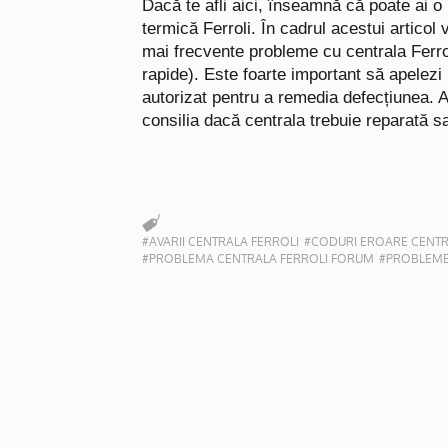
Dacă te afli aici, înseamnă că poate ai o
termică Ferroli. În cadrul acestui artico
mai frecvente probleme cu centrala Ferrol
rapide). Este foarte important să apelezi 
autorizat pentru a remedia defecțiunea. 
consilia dacă centrala trebuie reparată s
#AVARII CENTRALA FERROLI
#CODURI EROARE CENTR
#PROBLEMA CENTRALA FERROLI FORUM
#PROBLEME