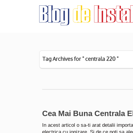
Tag Archives for " centrala 220 "
Cea Mai Buna Centrala El
In acest articol o sa-ti arat detalii impor
electrica cu ionizare. Si de ce poti sa ale