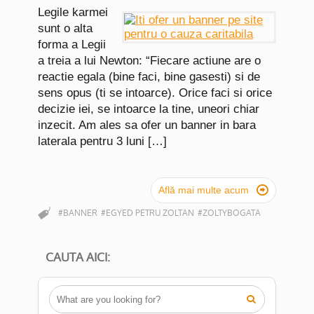
Legile karmei
sunt o alta
forma a Legii
a treia a lui Newton: “Fiecare actiune are o
reactie egala (bine faci, bine gasesti) si de
sens opus (ti se intoarce). Orice faci si orice
decizie iei, se intoarce la tine, uneori chiar
inzecit. Am ales sa ofer un banner in bara
laterala pentru 3 luni […]

Află mai multe acum
#BANNER
#EGYED PETRU ZOLTAN
#ZOLTYBOGATA
CAUTA AICI:
