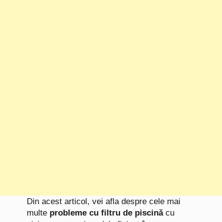
Din acest articol, vei afla despre cele mai
multe
probleme cu filtru de piscină
cu