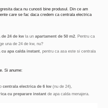
 gresita daca nu cunosti bine produsul. Din ce am
vente care se fac daca credem ca centrala electrica
a de 24 de kw
la un
apartament de 50 m2
. Pentru ca
ege una de 24 de kw, nu?
a cu apa calda instant
, pentru ca asa este si centrala
ice. Si anume:
 o
centrala electrica de 6 kw
(nu de 24),
rica cu preparare instant
de apa calda menajera.