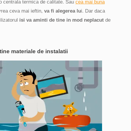
centrala termica de calitate. Sau
cea mai buna
vrea ceva mai ieftin,
va fi alegerea lu
i. Dar daca
ilizatorul
isi va aminti de tine in mod neplacut
de
ine materiale de instalatii