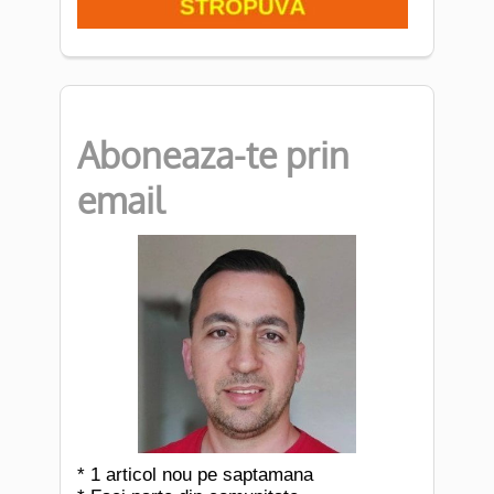
Aboneaza-te prin
email
* 1 articol nou pe saptamana