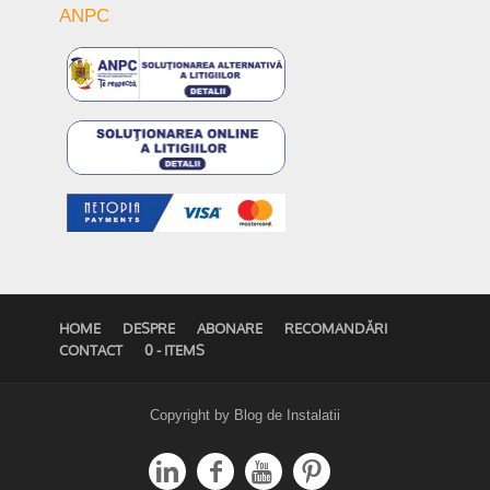
ANPC
HOME
DESPRE
ABONARE
RECOMANDĂRI
CONTACT
0 - ITEMS
Copyright by Blog de Instalatii



