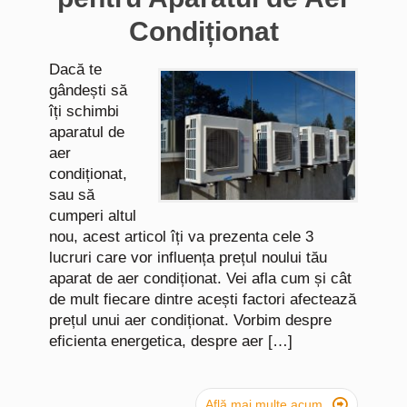
Condiționat
Dacă te
gândești să
îți schimbi
aparatul de
aer
condiționat,
sau să
cumperi altul
nou, acest articol îți va prezenta cele 3
lucruri care vor influența prețul noului tău
aparat de aer condiționat. Vei afla cum și cât
de mult fiecare dintre acești factori afectează
prețul unui aer condiționat. Vorbim despre
eficienta energetica, despre aer […]

Află mai multe acum