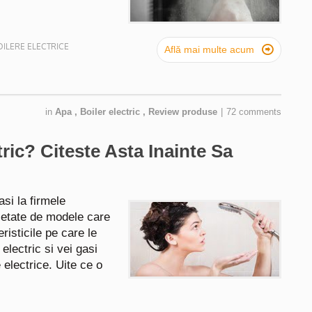
ILERE ELECTRICE

Află mai multe acum
in
Apa
,
Boiler electric
,
Review produse
|
72 comments
ric? Citeste Asta Inainte Sa
asi la firmele
ietate de modele care
eristicile pe care le
electric si vei gasi
e electrice. Uite ce o