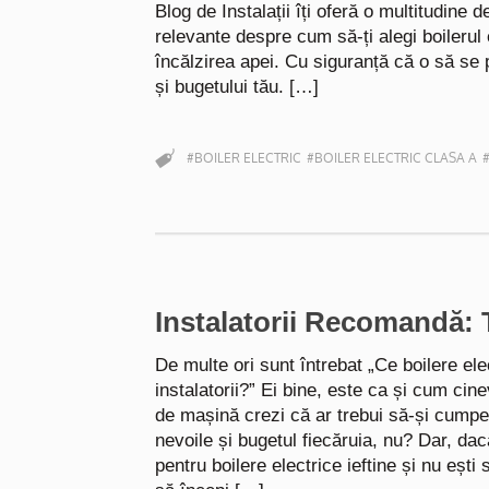
Blog de Instalații îți oferă o multitudine de
relevante despre cum să-ți alegi boilerul 
încălzirea apei. Cu siguranță că o să se 
și bugetului tău. […]
#BOILER ELECTRIC
#BOILER ELECTRIC CLASA A
Instalatorii Recomandă: T
De multe ori sunt întrebat „Ce boilere e
instalatorii?” Ei bine, este ca și cum cine
de mașină crezi că ar trebui să-și cumpe
nevoile și bugetul fiecăruia, nu? Dar, dac
pentru boilere electrice ieftine și nu ești