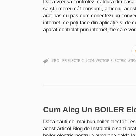
Dacă vrei să controlezi căldura din casă d
să știi mereu cât consumi, articolul acesta
arăt pas cu pas cum conectezi un convec
internet, ce poți face din aplicație și de 
aparat controlat prin internet, fie că e v
#BOILER ELECTRIC
#CONVECTOR ELECTRIC
#TE
Cum Aleg Un BOILER Ele
Daca cauti cel mai bun boiler electric, esti
acest articol Blog de Instalatii o sa-ti ar
boiler electric pentru a avea apa calda la