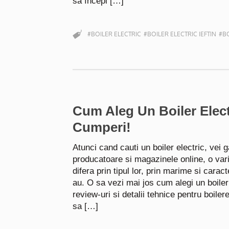
să începi […]
#BOILER ELECTRIC
#BOILER ELECTRIC IEFTIN
#BO
Cum Aleg Un Boiler Elect
Cumperi!
Atunci cand cauti un boiler electric, vei g
producatoare si magazinele online, o var
difera prin tipul lor, prin marime si caract
au. O sa vezi mai jos cum alegi un boiler 
review-uri si detalii tehnice pentru boiler
sa […]