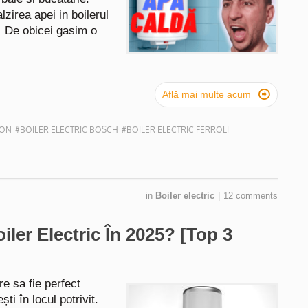
zirea apei in boilerul
. De obicei gasim o

Află mai multe acum
TON
#BOILER ELECTRIC BOSCH
#BOILER ELECTRIC FERROLI
in
Boiler electric
|
12 comments
ler Electric În 2025? [Top 3
re sa fie perfect
ti în locul potrivit.