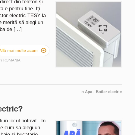
irect din telefon și
 e pentru tine. Îți
tor electric TESY la
ce merită să alegi un
orba de […]

Află mai multe acum
SY ROMANIA
in
Apa
,
Boiler electric
ctric?
 in locul potrivit. In
ate cum sa alegi un
 baie si bucatarie.