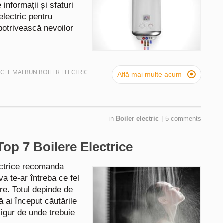
 informații și sfaturi
electric pentru
potrivească nevoilor
#CEL MAI BUN BOILER ELECTRIC

Află mai multe acum
in
Boiler electric
|
5 comments
op 7 Boilere Electrice
lectrice recomanda
va te-ar întreba ce fel
re. Totul depinde de
ă ai început căutările
 sigur de unde trebuie