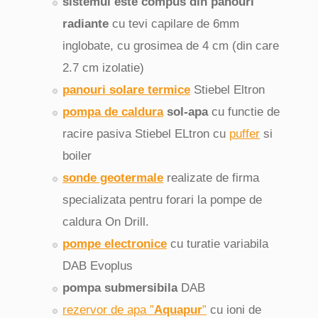
sistemul este compus din panouri
radiante
cu tevi capilare de 6mm
inglobate, cu grosimea de 4 cm (din care
2.7 cm izolatie)
panouri solare termice
Stiebel Eltron
pompa de caldura
sol-apa
cu functie de
racire pasiva Stiebel ELtron cu
puffer
si
boiler
sonde geotermale
realizate de firma
specializata pentru forari la pompe de
caldura On Drill.
pompe electronice
cu turatie variabila
DAB Evoplus
pompa submersibila
DAB
rezervor de apa ”
Aquapur
”
cu ioni de