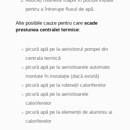
Aduceți robinetul înapoi în poziția inițială
pentru a întrerupe fluxul de apă.
Alte posibile cauze pentru care
scade
presiunea centralei termice
:
picură apă pe la aerisitorul pompei din
centrala termică
picură apă pe la aerisitoarele automate
montate în instalație (dacă există)
picură apă pe la robineții caloriferelor
picură apă pe la aerisitoarele
caloriferelor
picură apă pe la elemenții de aluminiu ai
caloriferelor