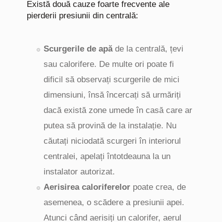
Există două cauze foarte frecvente ale
pierderii presiunii din centrală:
Scurgerile de apă
de la centrală, țevi
sau calorifere. De multe ori poate fi
dificil să observați scurgerile de mici
dimensiuni, însă încercați să urmăriți
dacă există zone umede în casă care ar
putea să provină de la instalație. Nu
căutați niciodată scurgeri în interiorul
centralei, apelați întotdeauna la un
instalator autorizat.
Aerisirea caloriferelor
poate crea, de
asemenea, o scădere a presiunii apei.
Atunci când aerisiți un calorifer, aerul